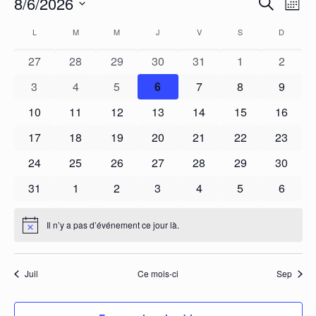
Évènements
Évène
Év
8/6/2026
Recherch
Moi
Choisir
Vi
Searc
Calendar
L
LUNDI
M
MARDI
M
MERCREDI
J
JEUDI
V
VENDREDI
S
SAMEDI
D
DIMANC
la
Na
and
of
date.
0
0
0
0
0
0
0
27
28
29
30
31
1
2
évènements
évènements
évènements
évènements
évènements
évènements
Views
évènem
Évènements
0
0
0
0
0
0
0
3
4
5
6
7
8
9
évènements
évènements
évènements
évènements
évènements
évènements
évènem
Navig
0
0
0
0
0
0
0
10
11
12
13
14
15
16
évènements
évènements
évènements
évènements
évènements
évènements
évènem
0
0
0
0
0
0
0
17
18
19
20
21
22
23
évènements
évènements
évènements
évènements
évènements
évènements
évènem
0
0
0
0
0
0
0
24
25
26
27
28
29
30
évènements
évènements
évènements
évènements
évènements
évènements
évènem
0
0
0
0
0
0
0
31
1
2
3
4
5
6
évènements
évènements
évènements
évènements
évènements
évènements
évènem
Il n’y a pas d’événement ce jour là.
Notice
Juil
Ce mois-ci
Sep